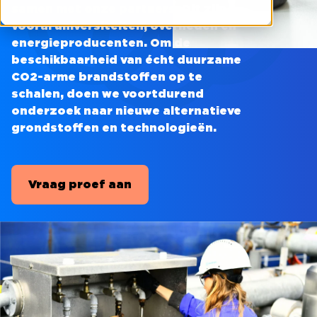
samen met onze partners. Dit zijn
vooral universiteiten, overheden en
energieproducenten. Om de
beschikbaarheid van écht duurzame
CO2-arme brandstoffen op te
schalen, doen we voortdurend
onderzoek naar nieuwe alternatieve
grondstoffen en technologieën.
Vraag proef aan