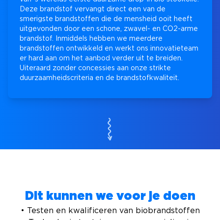
Deze brandstof vervangt direct een van de
smerigste brandstoffen die de mensheid ooit heeft
uitgevonden door een schone, zwavel- en CO2-arme
brandstof. Inmiddels hebben we meerdere
brandstoffen ontwikkeld en werkt ons innovatieteam
er hard aan om het aanbod verder uit te breiden.
Uiteraard zonder concessies aan onze strikte
duurzaamheidscriteria en de brandstofkwaliteit.
Dit kunnen we voor je doen
• Testen en kwalificeren van biobrandstoffen