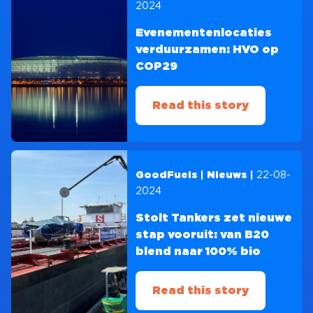
2024
Evenementenlocaties
verduurzamen: HVO op
COP29
Read this story
22-08-
GoodFuels | Nieuws |
2024
Stolt Tankers zet nieuwe
stap vooruit: van B20
blend naar 100% bio
Read this story