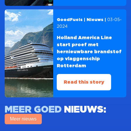
03-05-
GoodFuels | Nieuws |
2024
Holland America Line
start proef met
hernieuwbare brandstof
op vlaggenschip
Rotterdam
Read this story
MEER GOED
NIEUWS:
Meer nieuws