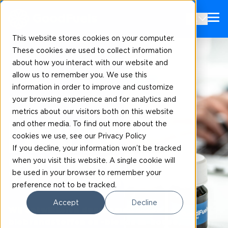
NL
This website stores cookies on your computer.
These cookies are used to collect information
about how you interact with our website and
allow us to remember you. We use this
information in order to improve and customize
your browsing experience and for analytics and
Onderzoek en ontwikkeling
metrics about our visitors both on this website
and other media. To find out more about the
INNOVATIE: VAN
cookies we use, see our Privacy Policy
LAB NAAR
If you decline, your information won’t be tracked
COMMERCIËLE
when you visit this website. A single cookie will
be used in your browser to remember your
TOEPASSING
preference not to be tracked.
Accept
Decline
Wij ontwikkelen duurzame
biobrandstoffen en -blends in-house,