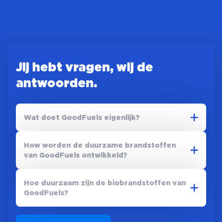
Jij hebt vragen, wij de
antwoorden.
Wat doet GoodFuels eigenlijk?
GoodFuels is een toonaangevend duurzame
How worden de duurzame brandstoffen
brandstoffen-merk, en al bijna tien jaar
van GoodFuels ontwikkeld?
wereldwijd een begrip in de
transportsector. Haar hernieuwbare
We werken nauw samen met
Hoe duurzaam zijn de biobrandstoffen van
brandstoffen worden ontwikkeld voor het
grondstofleveranciers,
GoodFuels?
zwaar wegvervoer, de kust- en binnenvaart
technologieontwikkelaars,
én de internationale scheepvaart. En
onderzoeksinstituten en universiteiten om
De biobrandstoffen van GoodFuels worden
allemaal op basis van afval- en