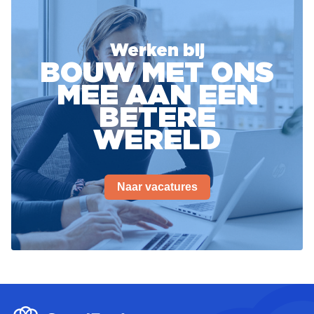
Werken bij
BOUW MET ONS
MEE AAN EEN
BETERE
WERELD
Naar vacatures